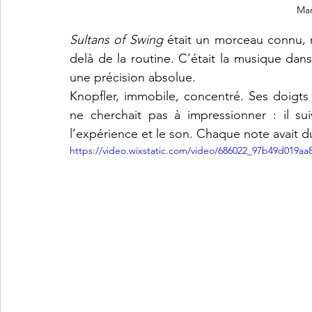
Mar
Sultans of Swing
 était un morceau connu, ma
delà de la routine. C’était la musique dans
une précision absolue.
Knopfler, immobile, concentré. Ses doigts g
ne cherchait pas à impressionner : il suiv
l’expérience et le son. Chaque note avait 
https://video.wixstatic.com/video/686022_97b49d019a