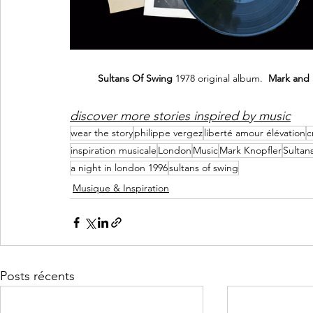
Sultans Of Swing
 1978 original album.  
Mark and 
discover more stories inspired by music
wear the story
philippe vergez
liberté amour élévation
c
inspiration musicale
London
Music
Mark Knopfler
Sultan
a night in london 1996
sultans of swing
Musique & Inspiration
Posts récents