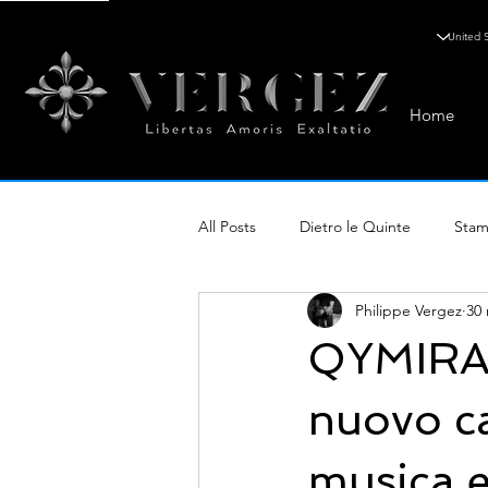
Home
All Posts
Dietro le Quinte
Sta
Philippe Vergez
30 
Conoscenza e Stile
QYMIRA
nuovo ca
musica e