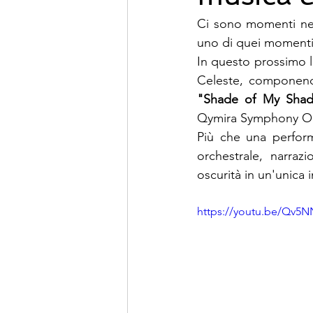
Ci sono momenti nell
uno di quei momenti
In questo prossimo l
Celeste, componendo
"Shade of My Shad
Qymira Symphony Orch
Più che una perform
orchestrale, narraz
oscurità in un'unica 
https://youtu.be/Qv