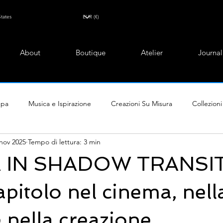
About
Boutique
Atelier
Journal
mpa
Musica e Ispirazione
Creazioni Su Misura
Collezioni
nov 2025
Tempo di lettura: 3 min
 IN SHADOW TRANSIT
pitolo nel cinema, nell
 nella creazione.