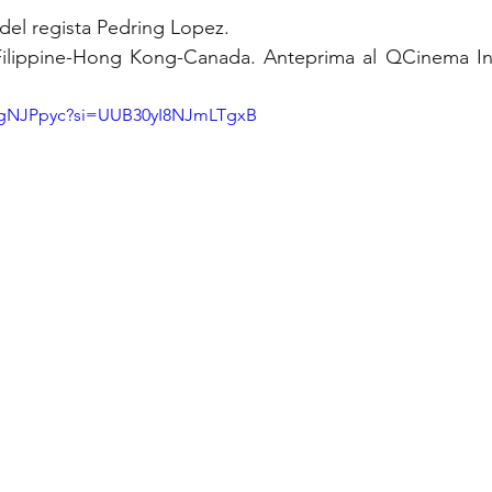
 del regista Pedring Lopez.
lippine-Hong Kong-Canada. Anteprima al QCinema Inte
TNgNJPpyc?si=UUB30yI8NJmLTgxB