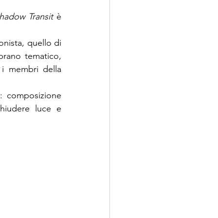
hadow Transit
 è 
ista, quello di 
brano tematico,
i membri della 
: composizione 
chiudere luce e 