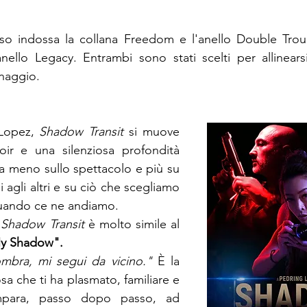
so indossa la collana Freedom e l'anello Double Trou
nello Legacy. Entrambi sono stati scelti per allinears
onaggio.
Lopez,
Shadow Transit
si muove 
noir e una silenziosa profondità 
a meno sullo spettacolo e più su 
i agli altri e su ciò che scegliamo 
quando ce ne andiamo.
Shadow Transit
è molto simile al 
My Shadow".
mbra, mi segui da vicino."
È la 
a che ti ha plasmato, familiare e 
para, passo dopo passo, ad 