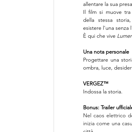
allentare la sua presa
Il film si muove tr
della stessa stori
esistere l'una senza l'
È qui che
 vive 
Lumen
Una nota personale
Progettare una stori
ombra, luce, desideri
VERGEZ™
Indossa la storia.
Bonus: Trailer uffici
Nel caos elettrico d
inizia come una casua
città.