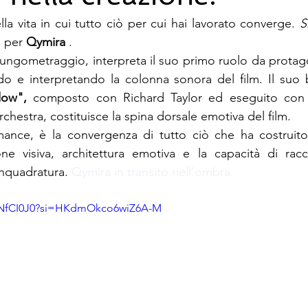
a vita in cui tutto ciò per cui hai lavorato converge.
S
 per 
Qymira
 . 
ungometraggio, interpreta il suo primo ruolo da protagon
 e interpretando la colonna sonora del film. Il suo 
ow",
composto con Richard Taylor ed eseguito con 
estra, costituisce la spina dorsale emotiva del film.
ance, è la convergenza di tutto ciò che ha costruito
ione visiva, architettura emotiva e la capacità di rac
inquadratura.
Qymira in transito nell'ombra.
5NNfCI0J0?si=HKdmOkco6wiZ6A-M