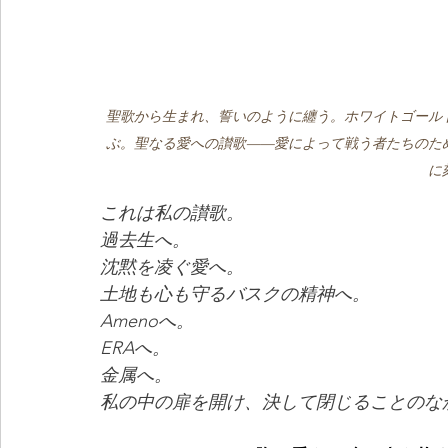
聖歌から生まれ、誓いのように纏う。ホワイトゴール
ぶ。聖なる愛への讃歌——愛によって戦う者たちのた
に
これは私の讃歌。
過去生へ。
沈黙を凌ぐ愛へ。
土地も心も守るバスクの精神へ。
Amenoへ。
ERAへ。
金属へ。
私の中の扉を開け、決して閉じることのな