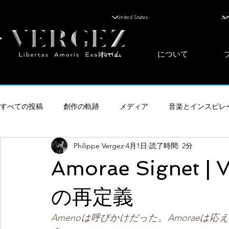
ホーム
について
すべての投稿
創作の軌跡
メディア
音楽とインスピレ
Philippe Vergez
4月1日
読了時間: 2分
旅とライフスタイル
美の探究
Amorae Signet
の再定義
Amenoは呼びかけだった。Amorae