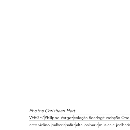
Photos Christiaan Hart
VERGEZ
Philippe Vergez
coleção Roaring
fundação One
arco violino joalharia
safira
alta joalharia
música e joalhari