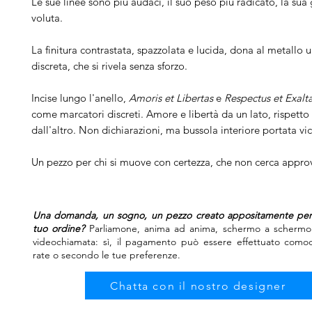
Le sue linee sono più audaci, il suo peso più radicato, la su
voluta.
La finitura contrastata, spazzolata e lucida, dona al metallo u
discreta, che si rivela senza sforzo.
Incise lungo l'anello,
Amoris et Libertas
e
Respectus et Exalt
come marcatori discreti. Amore e libertà da un lato, rispetto
dall'altro. Non dichiarazioni, ma bussola interiore portata vi
Un pezzo per chi si muove con certezza, che non cerca appro
Una domanda, un sogno, un pezzo creato appositamente per t
tuo ordine?
Parliamone, anima ad anima, schermo a schermo.
videochiamata: sì, il pagamento può essere effettuato como
rate o secondo le tue preferenze.
Chatta con il nostro designer