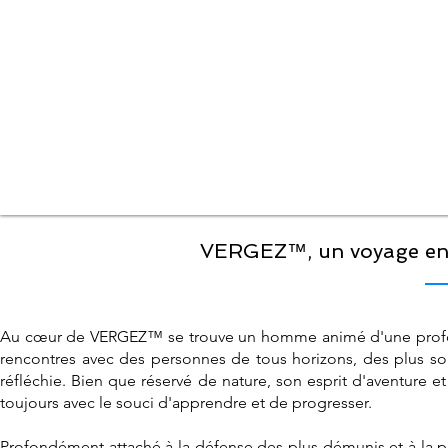
VERGEZ™, un voyage entr
Au cœur de VERGEZ™ se trouve un homme animé d'une
prof
rencontres avec des personnes de tous horizons, des plus sol
réfléchie. Bien que réservé de nature, son esprit d'aventure 
toujours avec le souci d'apprendre et de progresser.
Profondément attaché à la défense des plus démunis et à la p