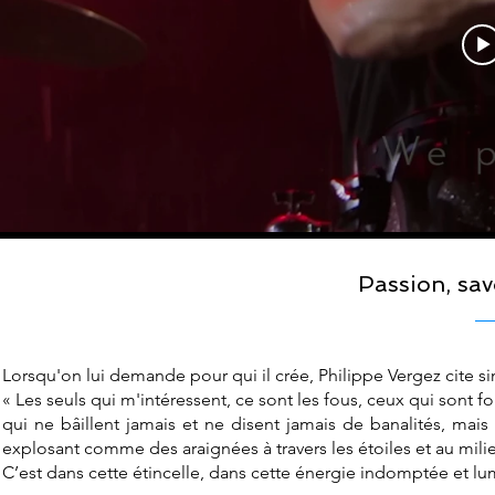
Passion, sav
Lorsqu'on lui demande pour qui il crée, Philippe Vergez cite 
« Les seuls qui m'intéressent, ce sont les fous, ceux qui sont fou
qui ne bâillent jamais et ne disent jamais de banalités, mai
explosant comme des araignées à travers les étoiles et au milieu,
C’est dans cette étincelle, dans cette énergie indomptée et 