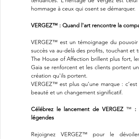
tendances. L'héritage de Vergez est celui 
hommage à ceux qui osent se démarquer.
VERGEZ™ : Quand l'art rencontre la comp
VERGEZ™ est un témoignage du pouvoir de
succès va au-delà des profits, touchant et t
The House of Affection brillent plus fort,
Gaia se renforcent et les clients portent 
création qu'ils portent.
VERGEZ™ est plus qu’une marque : c’est u
beauté et un changement significatif.
Célébrez le lancement de VERGEZ
 ™ 
:
légendes
Rejoignez VERGEZ™ pour le dévoilem