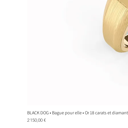
BLACK DOG • Bague pour elle • Or 18 carats et diaman
Prix
2 150,00 €