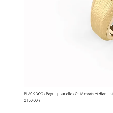
BLACK DOG • Bague pour elle • Or 18 carats et diaman
Prix
2 150,00 €