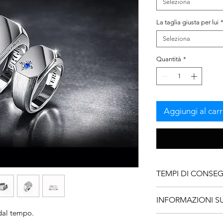
Seleziona
La taglia giusta per lui
Seleziona
Quantità
*
Aggiungi al carr
TEMPI DI CONSE
Le nostre creazioni
INFORMAZIONI S
realizzate con estre
dal tempo.
dell’alta gioielleri
Entrambi gli anelli 