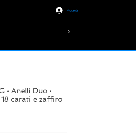
Accedi
0
• Anelli Duo •
18 carati e zaffiro
ezzo