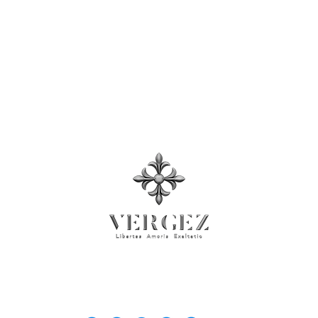
Termini e condizioni
, Informativa sulla privacy
Sala Stampa
© 2026 Rock'n Design ltd. Business Registration No: 71137026
VERGEZ™ is a trademark of Rock'n Design Ltd.