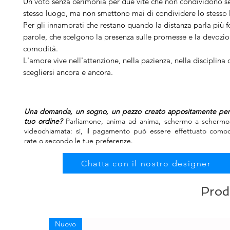
Un voto senza cerimonia per due vite che non condividono s
stesso luogo, ma non smettono mai di condividere lo stesso
Per gli innamorati che restano quando la distanza parla più f
parole, che scelgono la presenza sulle promesse e la devozio
comodità.
L'amore vive nell'attenzione, nella pazienza, nella disciplina 
scegliersi ancora e ancora.
Una domanda, un sogno, un pezzo creato appositamente per t
tuo ordine?
Parliamone, anima ad anima, schermo a schermo.
videochiamata: sì, il pagamento può essere effettuato como
rate o secondo le tue preferenze.
Chatta con il nostro designer
Prodo
Nuovo