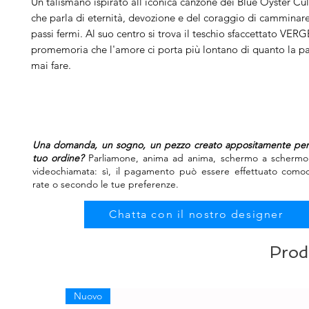
Un talismano ispirato all'iconica canzone dei Blue Öyster Cul
che parla di eternità, devozione e del coraggio di camminare 
passi fermi. Al suo centro si trova il teschio sfaccettato VER
promemoria che l'amore ci porta più lontano di quanto la p
mai fare.
Una domanda, un sogno, un pezzo creato appositamente per t
tuo ordine?
Parliamone, anima ad anima, schermo a schermo.
videochiamata: sì, il pagamento può essere effettuato como
rate o secondo le tue preferenze.
Chatta con il nostro designer
Prodo
Nuovo