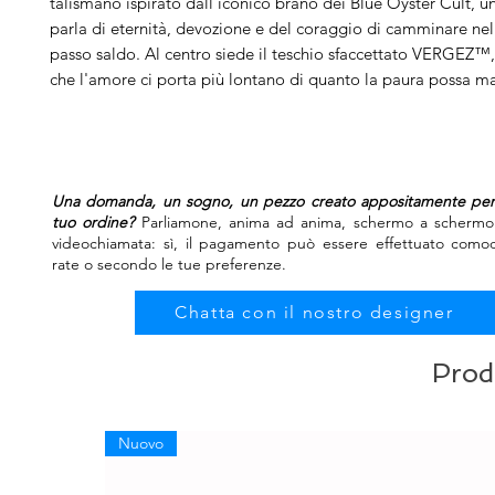
talismano ispirato dall'iconico brano dei Blue Öyster Cult, un
parla di eternità, devozione e del coraggio di camminare nell
passo saldo. Al centro siede il teschio sfaccettato VERGEZ™, 
che l'amore ci porta più lontano di quanto la paura possa ma
Una domanda, un sogno, un pezzo creato appositamente per t
tuo ordine?
Parliamone, anima ad anima, schermo a schermo.
videochiamata: sì, il pagamento può essere effettuato como
rate o secondo le tue preferenze.
Chatta con il nostro designer
Prodo
Nuovo