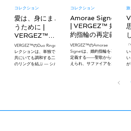
コレクション
コレクション
旅
Amorae Signet
V
愛は、身にまと
| VERGEZ™ 婚
うために |
約指輪の再定義
VERGEZ™
Duo Rings
VERGEZ™のAmorae
VERGEZ™のDuo Ringsコ
「
Signetは、婚約指輪を再
レクションは、単独でも
い
定義する——聖歌から鍛
共にいても調和する二つ
い
えられ、サファイアを戴
のリングを結ぶ — シルバ
が、
き、愛と記憶を光の封印
ー、ゴールド、ホワイト
とT
に結ぶ、愛をもって戦う
ゴールドで手仕事され
を
者たちのための誓い。 For
た、自由と信頼、共有す
え
those who fight with love,
る経験を通して愛が育つ
に
and never look back.
ことを知る二人のための
し
リング。