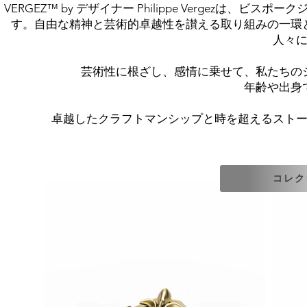
VERGEZ™ by
デザイナー Philippe Vergez
は、
ビスポーク
す。自由な精神と芸術的卓越性を讃える取り組みの一環
人々
芸術性に根ざし、感情に乗せて、私たちの
年齢や出身
卓越した
クラフトマンシップ
と
時を超えるスト
コレク