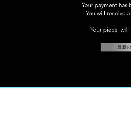
Your payment has b
You will receive a
Your piece will
最新
利用規約
、