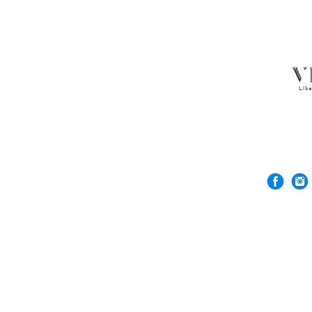
© 2026 Rock'n De
VERGEZ™은(는) R