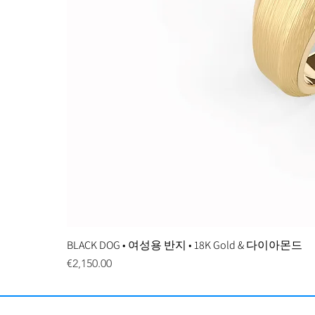
BLACK DOG • 여성용 반지 • 18K Gold & 다이아몬드
Price
€2,150.00