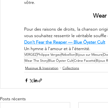
vôtre.
Wear 
Pour des raisons de droits, la chanson origin
vous souhaitez ressentir le véritable souffle 
Don’t Fear the Reaper — Blue Öyster Cult
Un hymne à l’amour et à l’éternité.
VERGEZ
Philippe Vergez
Rébellion
Bijoux sur Mesure
Don
Wear The Story
Blue Öyster Cult
Crâne Facetté
Bijoux 
Musique & Inspiration
Collections
Posts récents