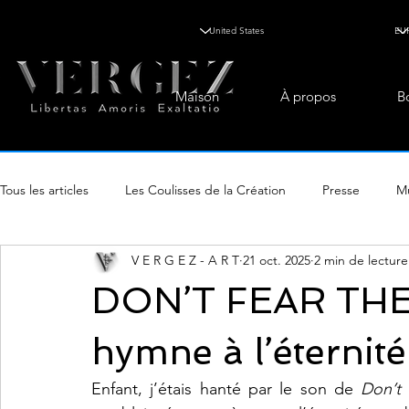
Maison
À propos
B
Tous les articles
Les Coulisses de la Création
Presse
Mu
V E R G E Z - A R T
21 oct. 2025
2 min de lecture
Voyage & Art de Vivre
Savoir & Élégance
DON’T FEAR THE
hymne à l’éternité
Enfant, j’étais hanté par le son de 
Don’t