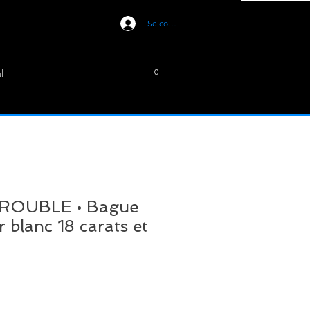
Se connecter
l
0
ROUBLE • Bague
r blanc 18 carats et
ix