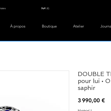
À propos
Boutique
Atelier
Journa
DOUBLE T
pour lui • O
saphir
Pr
3 990,00 €
Matériel
*