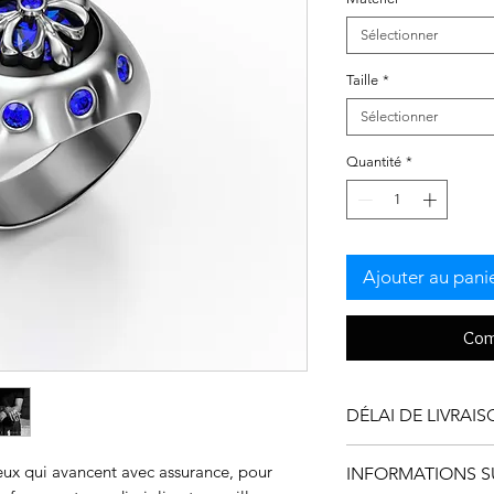
Sélectionner
Taille
*
Sélectionner
Quantité
*
Ajouter au pani
Com
DÉLAI DE LIVRAI
Nos créations sont 
ux qui avancent avec assurance, pour
INFORMATIONS S
confectionnées avec 