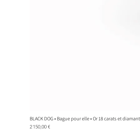
BLACK DOG • Bague pour elle • Or 18 carats et diaman
Prix
2 150,00 €