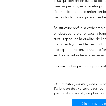
ceux qui portent en eux à la fois l
Une bague conçue pour être port
féminin, formant une union fondée 
vérité de deux vies qui évoluent 
Sa structure révèle la croix embl
en dessous, la pierre, sous la lum
subtil rappel de la dualité, de l'é
choix qui façonnent le destin d'
Les sept pierres environnantes fo
sept, un nombre lié à la sagesse, 
Découvrez l'inspiration qui dévoile
Une question, un rêve, une créati
Parlons-en de vive voix, écran par 
paiement est simple, en plusieurs 
Discutez av