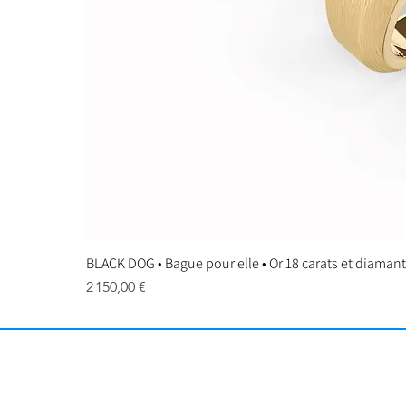
BLACK DOG • Bague pour elle • Or 18 carats et diaman
Prix
2 150,00 €