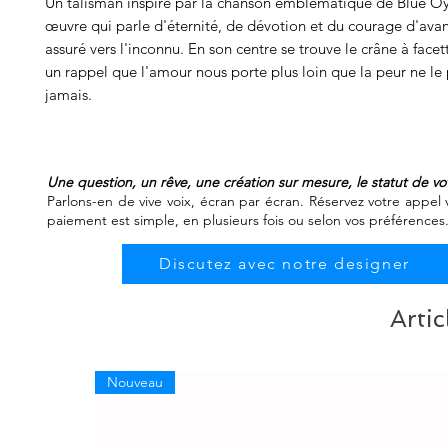
Un talisman inspiré par la chanson emblématique de Blue Öys
œuvre qui parle d'éternité, de dévotion et du courage d'avan
assuré vers l'inconnu. En son centre se trouve le crâne à fac
un rappel que l'amour nous porte plus loin que la peur ne le p
jamais.
Une question, un rêve, une création sur mesure, le statut de 
Parlons-en de vive voix, écran par écran. Réservez votre appel v
paiement est simple, en plusieurs fois ou selon vos préférences
Discutez avec notre designer
Artic
Nouveau