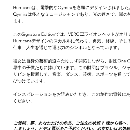
Hurricaneは、電撃的なQymiraを念頭にデザインされました
Qymiraは多才なミュージシャンであり、光の速さで、嵐の
ます。
このSignature Editionでは、VERGEZライオンヘッドがオ
Hurricaneデザインのスカルルに代わり、勇気、修練、そ
仕事、人生を通じて運ぶ力のシンボルとなっています。
彼女は自身の芸術的道をたゆまず開拓しながら、財団
One G
界中の子供たちに捧げています。この財団はブラジル、ジ
リピンを横断して、音楽、ダンス、芸術、スポーツを通じ
びつけています。
インスピレーションをお読みいただき、この創作の背後に
ください。
ご質問、夢、あなただけの作品、ご注文の状況？ 魂から魂へ
しましょう。ビデオ通話をご予約ください。お支払いはお気