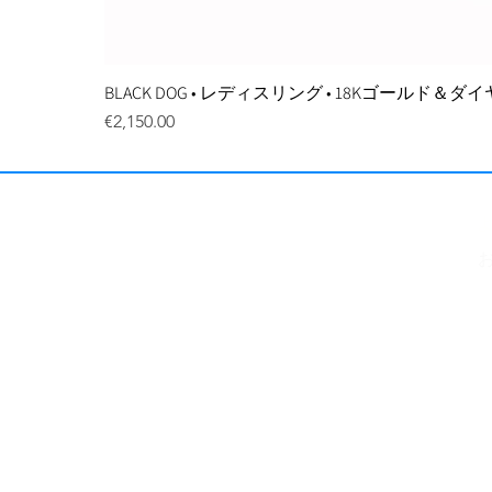
BLACK DOG • レディスリング • 18Kゴールド＆
価格
€2,150.00
利用規約
、