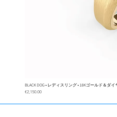
BLACK DOG • レディスリング • 18Kゴールド＆
価格
€2,150.00