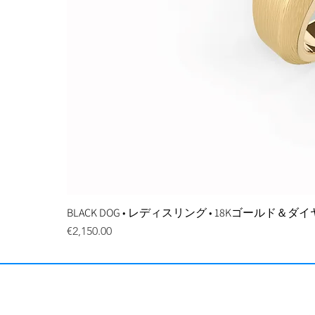
BLACK DOG • レディスリング • 18Kゴールド＆
価格
€2,150.00