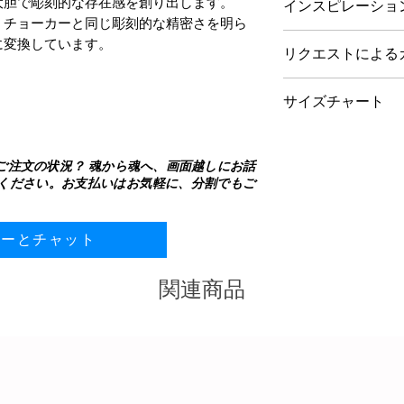
大胆で彫刻的な存在感を創り出します。
場合がございます
インスピレーショ
ンドクラフトされ
、チョーカーと同じ彫刻的な精密さを明ら
形を成すための時
受賞歴のあるロア
炎から生まれた形
す。
に変換しています。
生したファセット
リクエストによる
このブレスレット
VERGEZ™チェ
ーを形作ったのと
フォームよりお問い合
バランスと日常使
本能と精密さから
サイズチャート
デオ通話を手配し
在感を表現するた
積もりをご提示い
サイズガイドの閲
ファセットライオ
iOS用リングサイ
ラスのように光を
ご注文の状況？ 魂から魂へ、画面越しにお話
Android用リン
び、各影がその性
ください。お支払いはお気軽に、分割でもご
ら
手首に身につける
ナーとなります。
金属の下の脈拍が
ナーとチャット
静かに勇気と意志
それはバスクの山
関連商品
しっかりと立ち続
確信と共に前へ歩
優雅さと共に強さ
存在感は内側から
VERGEZ™ 物語