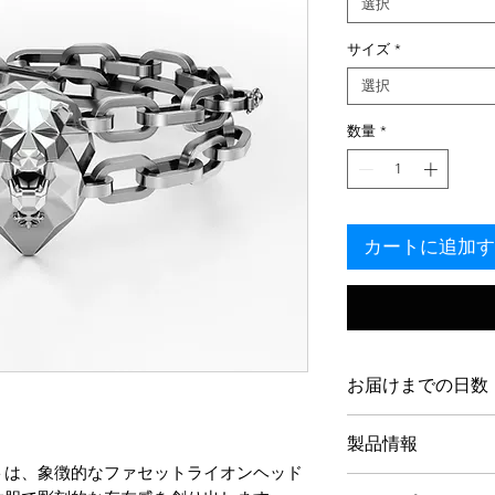
選択
サイズ
*
選択
数量
*
カートに追加す
お届けまでの日数
私たちの作品はオ
製品情報
ラフトされており
トは、象徴的なファセットライオンヘッド
ムを尊重しています
ロジウムメッキ仕