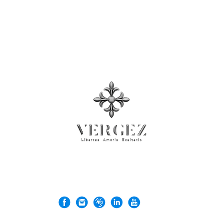
プレスルーム
© 2026 Rock'n Design ltd. Business Registration No: 71137026
VERGEZ™ is a trademark of Rock'n Design Ltd.