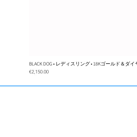
BLACK DOG • レディスリング • 18Kゴールド＆
価格
€2,150.00