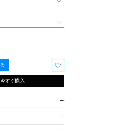
る
今すぐ購入
ーダーメイドで、意図をもってク
、ファインジュエリー制作のリズ
。制作と発送に最大3週間かかる
上げのスターリングシルバーでハ