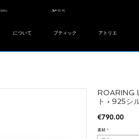
について
ブティック
アトリエ
ROARING 
ト • 925
価
€790.00
格
素材
*