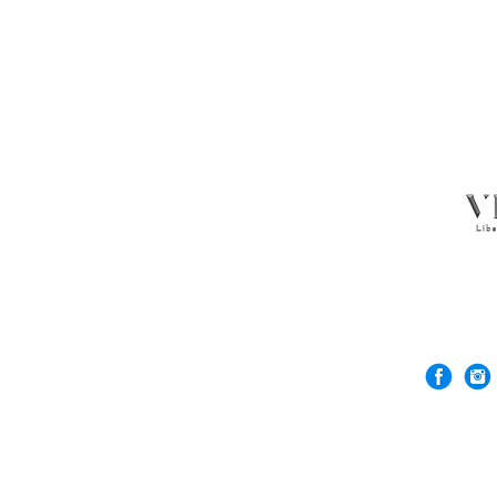
© 2026 Rock'n De
VERGEZ™은(는) R