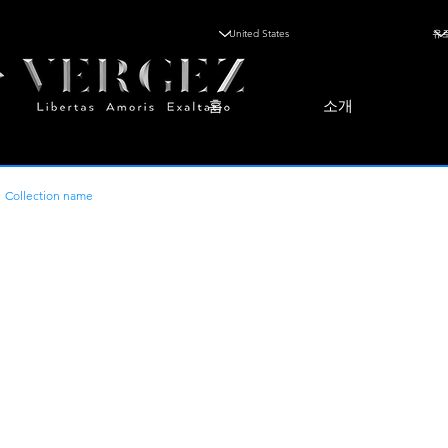
홈
소개
Collection name