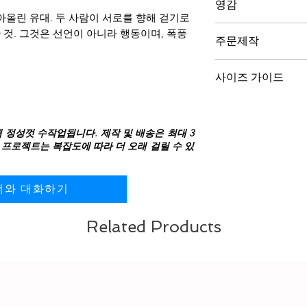
고, 보석이 형태를 
영감
여성용 반지는 대비
아올린 유대. 두 사람이 서로를 향해 걷기로
육각형 디자인으로 
이 반지는 Led Zepp
것. 그것은 선언이 아니라 행동이며, 폭풍
되어 있습니다.
주문제작
습니다 — 그 사운드
남성용 반지는 동일
고 멈추지 않는 리듬
양식을 통해 연락해 주
균형 잡힌 무게와 
사이즈 가이드
예약하여 요구사항을
에 다이아몬드가 세
드리겠습니다.
니다.
사이즈 가이드를 
각 작품은 고유한 
하세요
위해 개별적으로 형
해 정성껏 수작업됩니다. 제작 및 배송은 최대 3
천연 보석 커스텀 듀
 프로젝트는 복잡도에 따라 더 오래 걸릴 수 있
너와 대화하기
Related Products