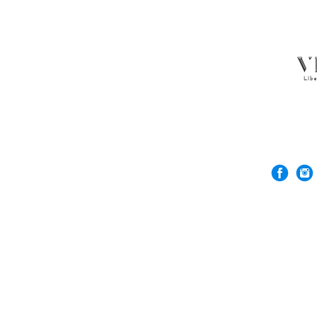
© 2026 Rock'n De
VERGEZ™은(는) R