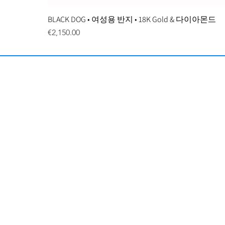
BLACK DOG • 여성용 반지 • 18K Gold & 다이아몬드
Price
€2,150.00
이용약관