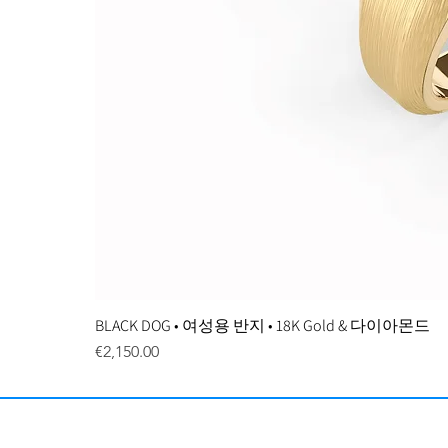
BLACK DOG • 여성용 반지 • 18K Gold & 다이아몬드
Price
€2,150.00