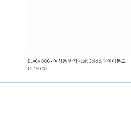
BLACK DOG • 여성용 반지 • 18K Gold & 다이아몬드
Price
€2,150.00