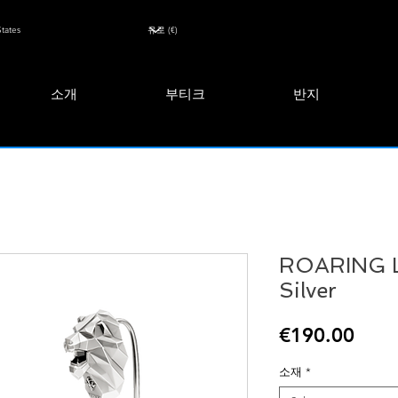
소개
부티크
반지
ROARING L
Silver
Pric
€190.00
소재
*