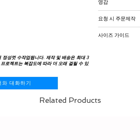
고, 보석이 형태를 
영감
수상 경력에 빛나는 R
패싯 사자 머리.
불에서 태어난 형태
균형, 편안함, 세련
요청 시 주문제작
이 이어링은 ROARI
장 스템.
창조의 불에서 솟아
양식을 통해 연락해 주
한 쌍으로 판매.
본능과 정밀함으로 
사이즈 가이드
예약하여 요구사항을
맞춤 귀금속 버전이나 
을 반사하고 각 그
드리겠습니다.
가능합니다.
원 사이즈 핏
다.
귀에 착용하면, 사자
해 정성껏 수작업됩니다. 제작 및 배송은 최대 3
금속 아래의 맥박이 
 프로젝트는 복잡도에 따라 더 오래 걸릴 수 있
조용히 용기와 의도
바스크 산맥의 정신을
굳건히 서는 규율,
너와 대화하기
신념을 가지고 앞으
다.
Related Products
우아함으로 힘을 걸치
존재감이 내면에서 
여.
VERGEZ™ 이야기를