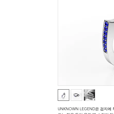
UNKNOWN LEGEND은 검지