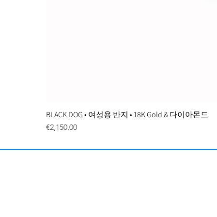
BLACK DOG • 여성용 반지 • 18K Gold & 다이아몬드
Price
€2,150.00