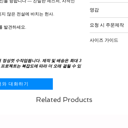
당신을 향합니다 — 친밀한 제스처, 사적인
은 최대 3주가 소요
18K Gold, 18K W
고, 보석이 형태를 
영감
925 Sterling Silv
지 않은 전설에 바치는 헌사.
착용자를 향하도록 
디자인하거나 태평양 
밀하고 개인적인 연
요청 시 주문제작
Young의 존재는 결
를 발견하세요.
반지 몸체를 따라 빛
타 연주는 이야기가 
양식을 통해 연락해 주
드.
다른 세계로 통하는
사이즈 가이드
예약하여 요구사항을
대담한 존재감을 위
UNKNOWN LEGE
드리겠습니다.
디자인.
사이즈 가이드를 
나입니다.
커스텀 보석 옵션 또는
하세요
Neil은 아내 Pegi
해 정성껏 수작업됩니다. 제작 및 배송은 최대 3
담을 통해 가능합니
iOS 사이즈 측정 
때 그의 목장 근처
 프로젝트는 복잡도에 따라 더 오래 걸릴 수 있
Android 사이즈 
이 곡은 한때 방랑벽
머니의 무게와 품위
정한 불꽃을 잃지 않
너와 대화하기
이 반지는 같은 정신
보는 것보다 더 깊은 
Related Products
고, 세우고, 재건하
모든 여성을 기립니
매일 우리 사이를 
치는 헌사.
VERGEZ™ 이야기를