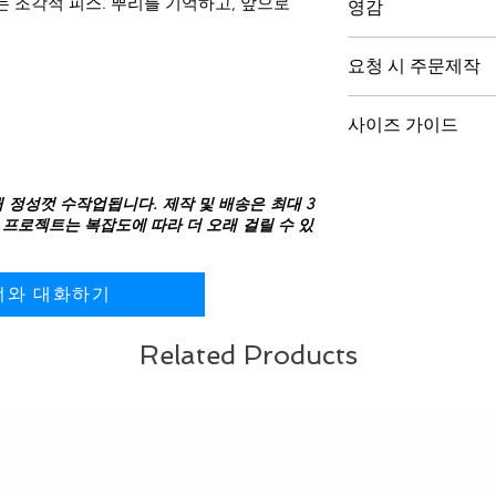
는 조각적 피스. 뿌리를 기억하고, 앞으로
고, 보석이 형태를 
영감
되어 차가운 화이트
다.
남성용 LEGACY는
이 남성용 버전은 보
요청 시 주문제작
다.
기하학을 유지하여 
기억에서, 존재에서
양식을 통해 연락해 주
을 보존하며 형태 
뿌리와 당신을 움직이
사이즈 가이드
예약하여 요구사항을
각 패싯과 리버스 
드리겠습니다.
컬렉션에서 가장 까
사이즈 가이드를 
적 기하학은 점진적
하세요
해 정성껏 수작업됩니다. 제작 및 배송은 최대 3
인내와 정밀에 보답
iOS 사이즈 측정 
 프로젝트는 복잡도에 따라 더 오래 걸릴 수 있
균형 잡힌 비율은 
Android 사이즈 
일상 착용에 적합합
로듐 도금
너와 대화하기
로듐은 세계에서 가
니다. 미세한 보호
Related Products
가운 화이트 외관을
모 저항성을 증가시킵
된 표면을 보존하고
합니다.