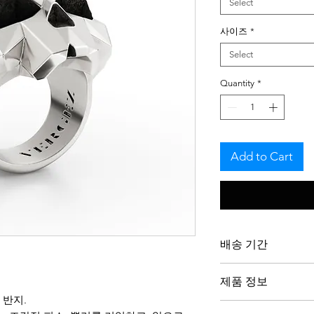
Select
사이즈
*
Select
Quantity
*
Add to Cart
배송 기간
저희 작품은 주문제
제품 정보
을 존중하며 의도를 
 반지.
은 최대 3주가 소요
반지는 스털링 실버