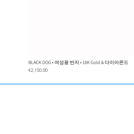
BLACK DOG • 여성용 반지 • 18K Gold & 다이아몬드
Price
€2,150.00