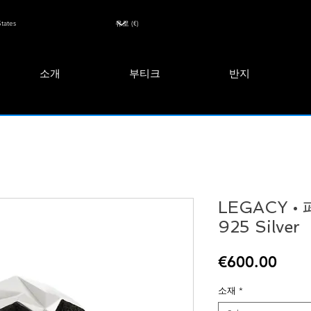
소개
부티크
반지
LEGACY •
925 Silver
Pric
€600.00
소재
*