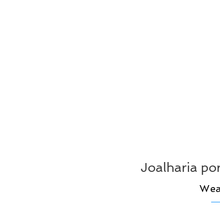
Joalharia p
Wea