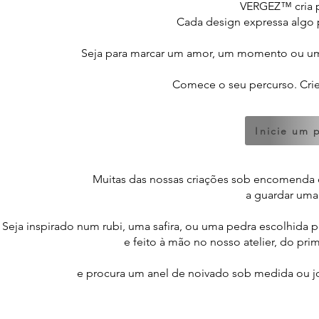
VERGEZ™ cria p
Cada design expressa algo p
Seja para marcar um amor, um momento ou um 
Comece o seu percurso. Crie
Inicie um 
Muitas das nossas criações sob encomenda
a guardar uma h
Seja inspirado num rubi, uma safira, ou uma pedra escolhida p
e feito à mão no nosso atelier, do pri
e procura um anel de noivado sob medida ou joa