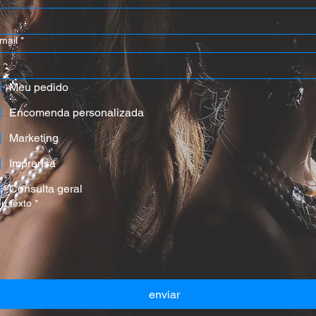
mail
*
Meu pedido
Encomenda personalizada
Marketing
Imprensa
Consulta geral
u texto
*
enviar