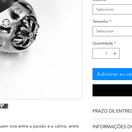
Selecionar
Tamanho
*
Selecionar
Quantidade
*
Adicionar ao ca
PRAZO DE ENTRE
Nossas criações são
em vive entre a paixão e a calma, entre
INFORMAÇÕES D
elaboradas com esme