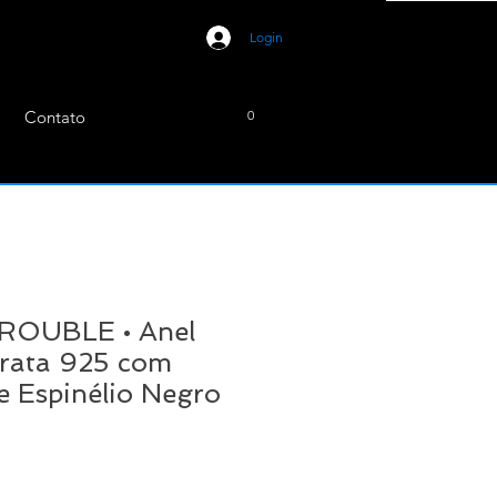
Login
Contato
0
OUBLE • Anel
Prata 925 com
e Espinélio Negro
ço