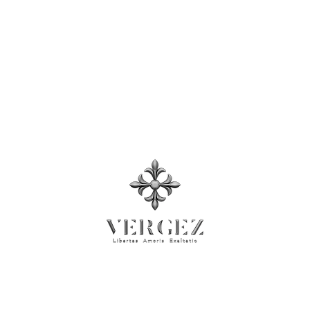
Tabela de tamanhos
Termos e Condições, política de Privacidade
Sala de Imprensa
© 2026 Rock'n Design ltd. Business Registration No: 71137026
VERGEZ™ is a trademark of Rock'n Design Ltd.