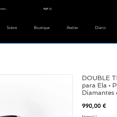
Sobre
Boutique
Atelier
Diário
DOUBLE TR
para Ela • 
Diamantes 
Pre
990,00 €
Material
*