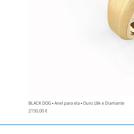
BLACK DOG • Anel para ela • Ouro 18k e Diamante
Preço
2150,00 €