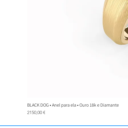
BLACK DOG • Anel para ela • Ouro 18k e Diamante
Preço
2150,00 €