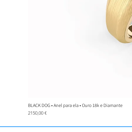
BLACK DOG • Anel para ela • Ouro 18k e Diamante
Preço
2150,00 €