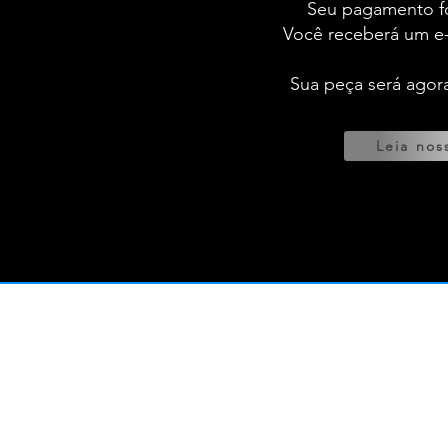
Seu pagamento f
Você receberá um e-
Sua peça será agor
Leia nos
Tabe
Termos e Condiçõ