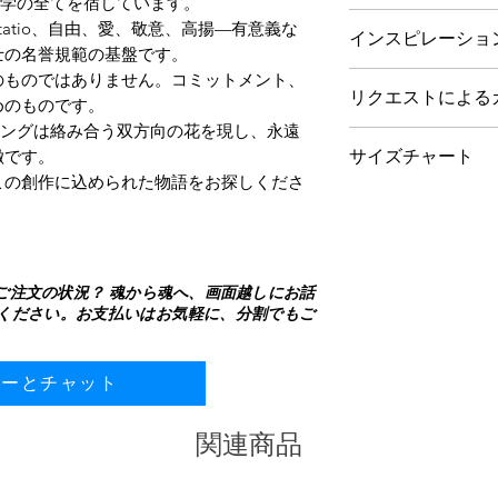
の哲学の全てを宿しています。
ムを尊重しています
リングは925シル
tus, Exaltatio、自由、愛、敬意、高揚—有意義な
場合がございます
インスピレーショ
キで仕上げられ、
士の名誉規範の基盤です。
形を成すための時
表面を保護します
のものではありません。コミットメント、
WITH OR WIT
す。
中央の石として11 
リクエストによる
共存する場所に届
めのものです。
ックスピネルがセ
それは憧憬、身を
ティングは絡み合う双方向の花を現し、永遠
フォームよりお問い合
トラストをもたら
り、すべてが一つ
徴です。
サイズチャート
デオ通話を手配し
デザインシグネチ
このリングはその
この創作に込められた物語をお探しくださ
積もりをご提示い
このデザインの心
サイズガイドの閲
絡み合う花はつな
架の下にセットさ
iOS用リングサイ
の人を結びつける
す。
Android用リン
る押し引きを表現
この十字架は VER
ら
愛が高め、試練を
り、愛、尊敬、自
ご注文の状況？ 魂から魂へ、画面越しにお話
るという視覚的な
ください。お支払いはお気軽に、分割でもご
ル・ド・リスで形
このメンズバージ
花が現れるように
て立ち、単独でも
ます。一度現れる
ース、絡み合いな
ナーとチャット
りません。
語。それはリング
見えるものと隠さ
に。
を表現し、より正
関連商品
意味、記憶、そし
ます。
天然宝石を使用し
VERGEZ 物語を