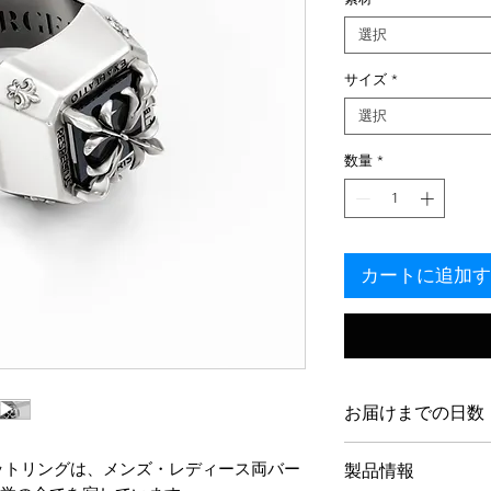
選択
サイズ
*
選択
数量
*
カートに追加す
お届けまでの日数
私たちの作品はオ
ットリングは、メンズ・レディース両バー
製品情報
ラフトされており