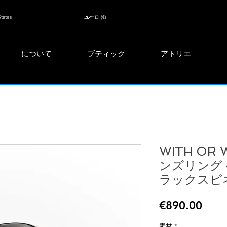
について
ブティック
アトリエ
WITH OR 
ンズリング 
ラックスピ
価
€890.00
格
素材
*