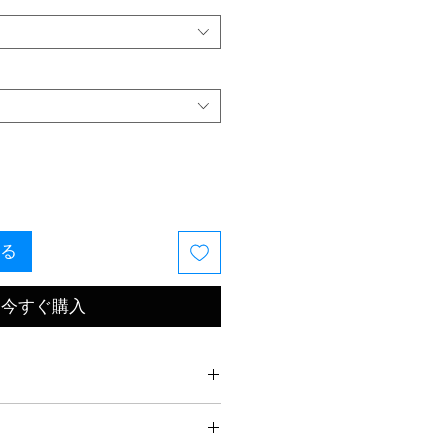
る
今すぐ購入
ーダーメイドで、意図をもってク
、ファインジュエリー制作のリズ