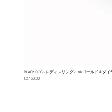
BLACK DOG • レディスリング • 18Kゴールド＆
価格
€2,150.00