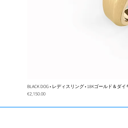
BLACK DOG • レディスリング • 18Kゴールド＆
価格
€2,150.00