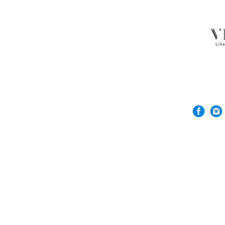
© 2026 Rock'n De
VERGEZ™은(는) R