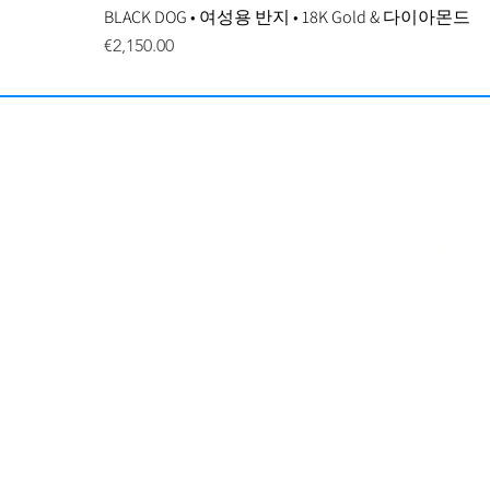
BLACK DOG • 여성용 반지 • 18K Gold & 다이아몬드
Price
€2,150.00
이용약관