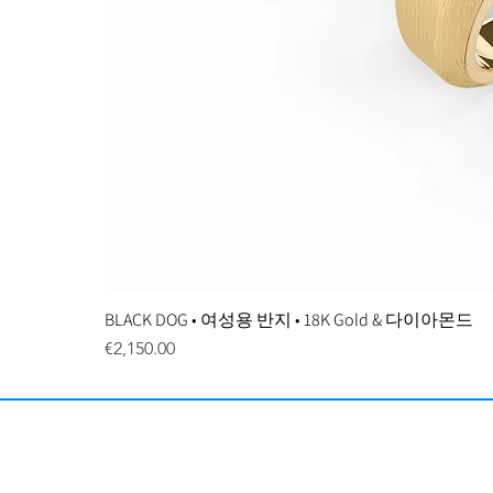
BLACK DOG • 여성용 반지 • 18K Gold & 다이아몬드
Price
€2,150.00