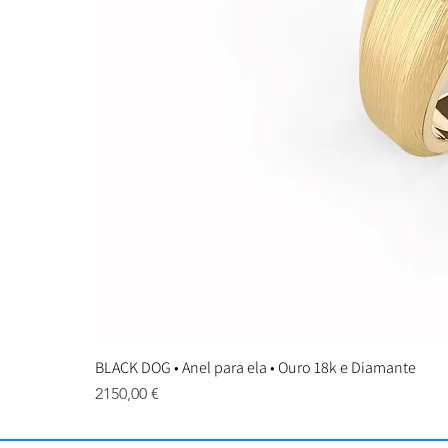
BLACK DOG • Anel para ela • Ouro 18k e Diamante
Preço
2150,00 €