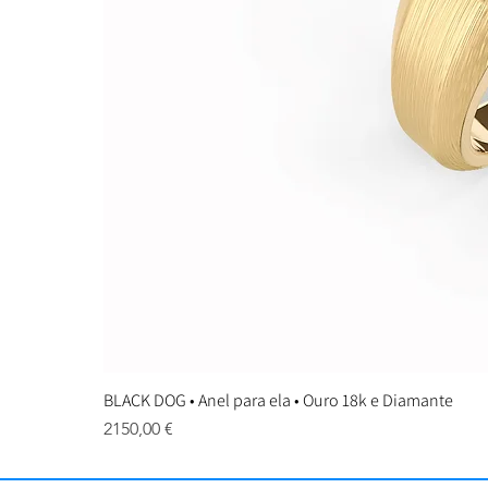
BLACK DOG • Anel para ela • Ouro 18k e Diamante
Preço
2150,00 €