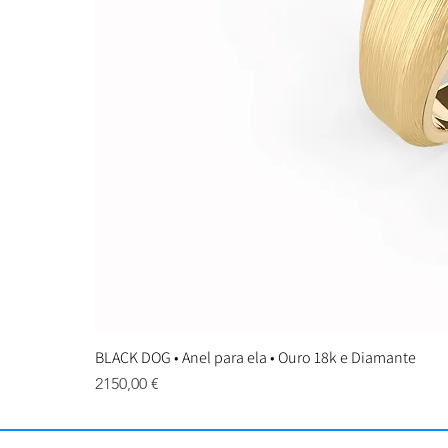
BLACK DOG • Anel para ela • Ouro 18k e Diamante
Preço
2150,00 €