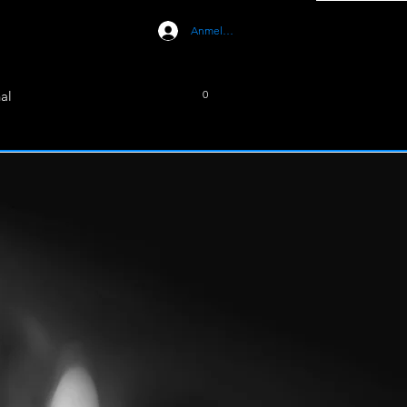
Anmelden
al
0