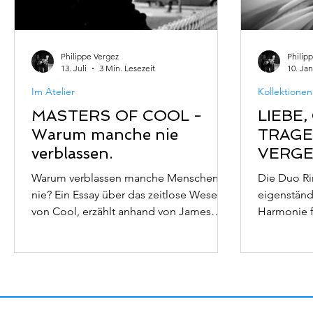
Philippe Vergez
Philip
13. Juli
3 Min. Lesezeit
10. Jan
Im Atelier
Kollektionen
MASTERS OF COOL -
LIEBE
Warum manche nie
TRAGEN
verblassen.
VERG
Warum verblassen manche Menschen
Die Duo Ri
nie? Ein Essay über das zeitlose Wesen
eigenständ
von Cool, erzählt anhand von James
Harmonie f
Dean, Steve McQueen, Audrey
finding ha
Hepburn, Miki Dora, Lauren Bacall und
music, liv
Charlotte Rampling.
connection
life, chas
happiness.