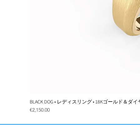
BLACK DOG • レディスリング • 18Kゴールド＆
価格
€2,150.00