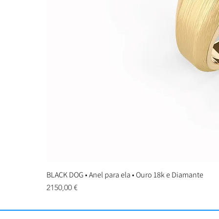
BLACK DOG • Anel para ela • Ouro 18k e Diamante
Preço
2150,00 €