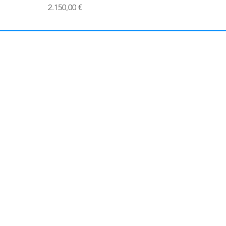
Preis
2.150,00 €
Gr
Allgemeine Geschäftsb