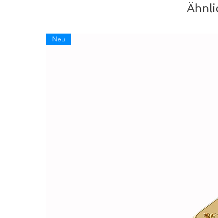
Ähnli
Neu