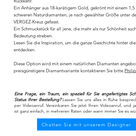
Rückkehr.
Ein Anhänger aus 18-karätigem Gold, gekrönt mit einem 1,5 
schweren Naturdiamanten, je nach gewählter Größe unter d
VERGEZ-Kreuz gefasst.
Ein Schmuckstück für all jene, die mehr als nur Schönheit suc
Bedeutung streben.
Lesen Sie die Inspiration, um die ganze Geschichte hinter die
entdecken.
Diese Option wird mit einem natürlichen Diamanten angebot
preisgünstigere Diamantvariante kontaktieren Sie bitte
Phili
Eine Frage, ein Traum, ein speziell für Sie angefertigtes S
Status Ihrer Bestellung?
Lassen Sie uns alles in Ruhe besprec
per Videoanruf. Vereinbaren Sie jetzt Ihren Videoanruf, und j
ist ganz einfach, in mehreren Raten oder wann immer Sie es w
Chatten Sie mit unserem Designer